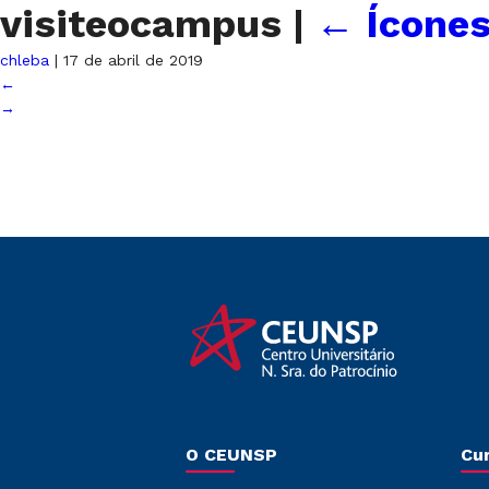
visiteocampus
|
←
Ícones
chleba
|
17 de abril de 2019
←
→
O CEUNSP
Cu