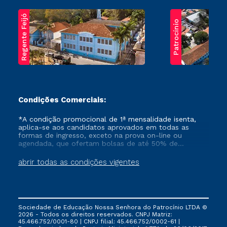
Regente Feijó
Patrocínio
Condições Comerciais:
*A condição promocional de 1ª mensalidade isenta,
aplica-se aos candidatos aprovados em todas as
formas de ingresso, exceto na prova on-line ou
agendada, que ofertam bolsas de até 50% de
desconto, ambos ingressantes no semestre vigente,
que ainda não tenham efetivado e/ou não tenham
abrir todas as condições vigentes
cancelado ou trancado sua matrícula em uma das
Instituições da Cruzeiro do Sul Educacional, no
período de um ano. Tais condições não se aplicam
aos cursos de Medicina, e também para matriculados
via FIES, Prouni e outros programas governamentais, e
Sociedade de Educação Nossa Senhora do Patrocínio LTDA ©
não se acumula com nenhuma outra campanha
2026 - Todos os direitos reservados. CNPJ Matriz:
ofertada pela Instituição.
45.466.752/0001-80 | CNPJ filial: 45.466.752/0002-61 |