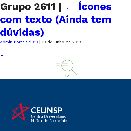
Grupo 2611
|
←
Ícones
com texto (Ainda tem
dúvidas)
Admin Portais 2019
|
19 de junho de 2019
←
→