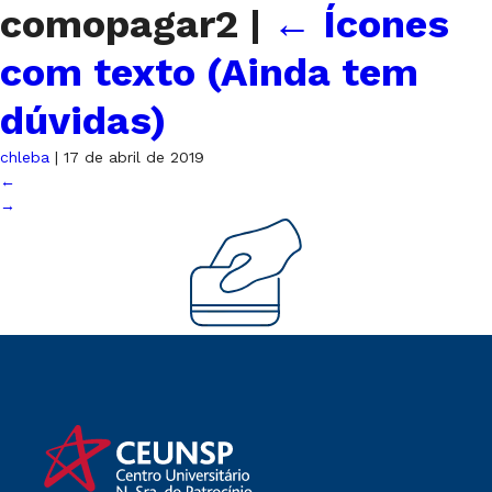
comopagar2
|
←
Ícones
com texto (Ainda tem
dúvidas)
chleba
|
17 de abril de 2019
←
→