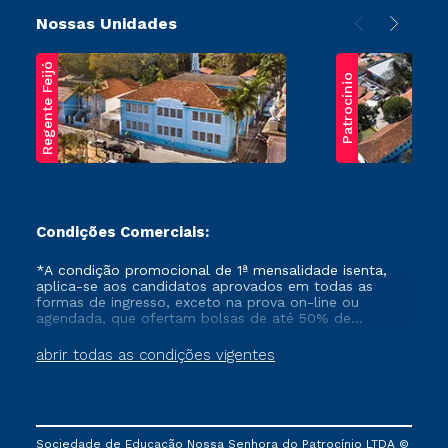
Nossas Unidades
Regente Feijó
Patrocínio
Condições Comerciais:
*A condição promocional de 1ª mensalidade isenta,
aplica-se aos candidatos aprovados em todas as
formas de ingresso, exceto na prova on-line ou
agendada, que ofertam bolsas de até 50% de
desconto, ambos ingressantes no semestre vigente,
que ainda não tenham efetivado e/ou não tenham
abrir todas as condições vigentes
cancelado ou trancado sua matrícula em uma das
Instituições da Cruzeiro do Sul Educacional, no
período de um ano. Tais condições não se aplicam
aos cursos de Medicina, e também para matriculados
via FIES, Prouni e outros programas governamentais, e
Sociedade de Educação Nossa Senhora do Patrocínio LTDA ©
não se acumula com nenhuma outra campanha