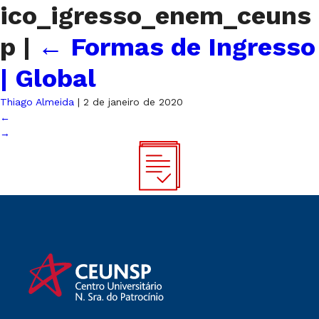
ico_igresso_enem_ceuns
p
|
←
Formas de Ingresso
| Global
Thiago Almeida
|
2 de janeiro de 2020
←
→