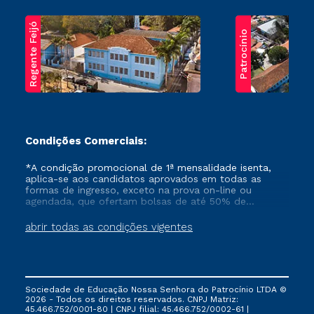
Regente Feijó
Patrocínio
Condições Comerciais:
*A condição promocional de 1ª mensalidade isenta,
aplica-se aos candidatos aprovados em todas as
formas de ingresso, exceto na prova on-line ou
agendada, que ofertam bolsas de até 50% de
desconto, ambos ingressantes no semestre vigente,
que ainda não tenham efetivado e/ou não tenham
abrir todas as condições vigentes
cancelado ou trancado sua matrícula em uma das
Instituições da Cruzeiro do Sul Educacional, no
período de um ano. Tais condições não se aplicam
aos cursos de Medicina, e também para matriculados
via FIES, Prouni e outros programas governamentais, e
Sociedade de Educação Nossa Senhora do Patrocínio LTDA ©
não se acumula com nenhuma outra campanha
2026 - Todos os direitos reservados. CNPJ Matriz:
ofertada pela Instituição.
45.466.752/0001-80 | CNPJ filial: 45.466.752/0002-61 |