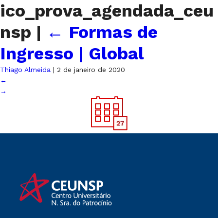
ico_prova_agendada_ceu
nsp
|
←
Formas de
Ingresso | Global
Thiago Almeida
|
2 de janeiro de 2020
←
→