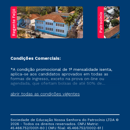
Regente Feijó
Patrocínio
Condições Comerciais:
*A condição promocional de 1ª mensalidade isenta,
aplica-se aos candidatos aprovados em todas as
formas de ingresso, exceto na prova on-line ou
agendada, que ofertam bolsas de até 50% de
desconto, ambos ingressantes no semestre vigente,
que ainda não tenham efetivado e/ou não tenham
abrir todas as condições vigentes
cancelado ou trancado sua matrícula em uma das
Instituições da Cruzeiro do Sul Educacional, no
período de um ano. Tais condições não se aplicam
aos cursos de Medicina, e também para matriculados
via FIES, Prouni e outros programas governamentais, e
Sociedade de Educação Nossa Senhora do Patrocínio LTDA ©
não se acumula com nenhuma outra campanha
2026 - Todos os direitos reservados. CNPJ Matriz:
ofertada pela Instituição.
45.466.752/0001-80 | CNPJ filial: 45.466.752/0002-61 |