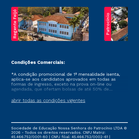
Regente Feijó
Patrocínio
Condições Comerciais:
*A condição promocional de 1ª mensalidade isenta,
aplica-se aos candidatos aprovados em todas as
formas de ingresso, exceto na prova on-line ou
agendada, que ofertam bolsas de até 50% de
desconto, ambos ingressantes no semestre vigente,
que ainda não tenham efetivado e/ou não tenham
abrir todas as condições vigentes
cancelado ou trancado sua matrícula em uma das
Instituições da Cruzeiro do Sul Educacional, no
período de um ano. Tais condições não se aplicam
aos cursos de Medicina, e também para matriculados
via FIES, Prouni e outros programas governamentais, e
Sociedade de Educação Nossa Senhora do Patrocínio LTDA ©
não se acumula com nenhuma outra campanha
2026 - Todos os direitos reservados. CNPJ Matriz:
ofertada pela Instituição.
45.466.752/0001-80 | CNPJ filial: 45.466.752/0002-61 |