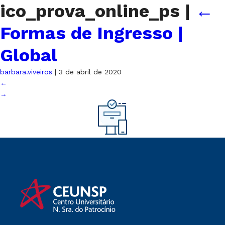
ico_prova_online_ps
|
←
Formas de Ingresso |
Global
barbara.viveiros
|
3 de abril de 2020
←
→