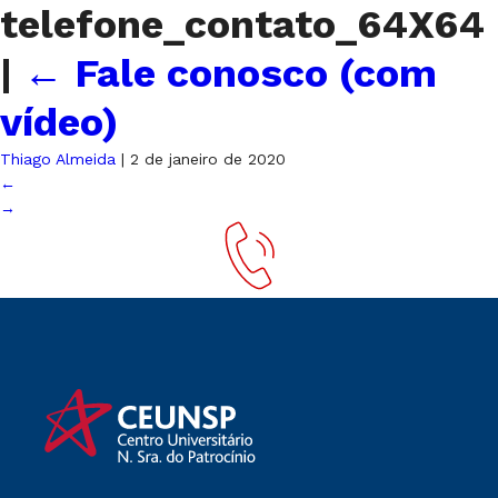
telefone_contato_64X64
|
←
Fale conosco (com
vídeo)
Thiago Almeida
|
2 de janeiro de 2020
←
→