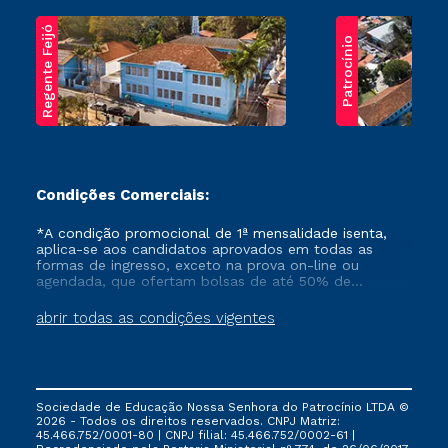
Regente Feijó
Patrocínio
Condições Comerciais:
*A condição promocional de 1ª mensalidade isenta,
aplica-se aos candidatos aprovados em todas as
formas de ingresso, exceto na prova on-line ou
agendada, que ofertam bolsas de até 50% de
desconto, ambos ingressantes no semestre vigente,
que ainda não tenham efetivado e/ou não tenham
abrir todas as condições vigentes
cancelado ou trancado sua matrícula em uma das
Instituições da Cruzeiro do Sul Educacional, no
período de um ano. Tais condições não se aplicam
aos cursos de Medicina, e também para matriculados
via FIES, Prouni e outros programas governamentais, e
Sociedade de Educação Nossa Senhora do Patrocínio LTDA ©
não se acumula com nenhuma outra campanha
2026 - Todos os direitos reservados. CNPJ Matriz:
ofertada pela Instituição.
45.466.752/0001-80 | CNPJ filial: 45.466.752/0002-61 |