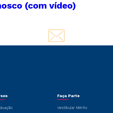
nosco (com vídeo)
rsos
Faça Parte
duação
Vestibular Mérito