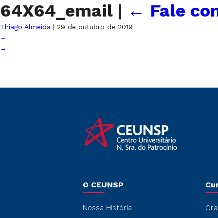
64X64_email
|
←
Fale co
Thiago Almeida
|
29 de outubro de 2019
←
→
O CEUNSP
Cu
Nossa História
Gra