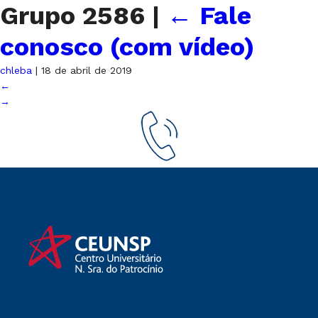
Grupo 2586
|
←
Fale
conosco (com vídeo)
chleba
|
18 de abril de 2019
←
→