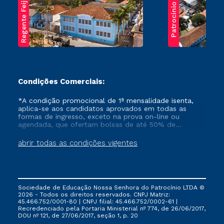
Regente Feijó
Patrocínio
Condições Comerciais:
*A condição promocional de 1ª mensalidade isenta,
aplica-se aos candidatos aprovados em todas as
formas de ingresso, exceto na prova on-line ou
agendada, que ofertam bolsas de até 50% de
desconto, ambos ingressantes no semestre vigente,
que ainda não tenham efetivado e/ou não tenham
abrir todas as condições vigentes
cancelado ou trancado sua matrícula em uma das
Instituições da Cruzeiro do Sul Educacional, no
período de um ano. Tais condições não se aplicam
aos cursos de Medicina, e também para matriculados
via FIES, Prouni e outros programas governamentais, e
Sociedade de Educação Nossa Senhora do Patrocínio LTDA ©
não se acumula com nenhuma outra campanha
2026 - Todos os direitos reservados. CNPJ Matriz:
ofertada pela Instituição.
45.466.752/0001-80 | CNPJ filial: 45.466.752/0002-61 |
Recredenciado pela Portaria Ministerial nº 774, de 26/06/2017,
DOU nº 121, de 27/06/2017, seção 1, p. 20