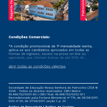
Regente Feijó
Patrocínio
Condições Comerciais:
*A condição promocional de 1ª mensalidade isenta,
aplica-se aos candidatos aprovados em todas as
formas de ingresso, exceto na prova on-line ou
agendada, que ofertam bolsas de até 50% de
desconto, ambos ingressantes no semestre vigente,
que ainda não tenham efetivado e/ou não tenham
abrir todas as condições vigentes
cancelado ou trancado sua matrícula em uma das
Instituições da Cruzeiro do Sul Educacional, no
período de um ano. Tais condições não se aplicam
aos cursos de Medicina, e também para matriculados
via FIES, Prouni e outros programas governamentais, e
Sociedade de Educação Nossa Senhora do Patrocínio LTDA ©
não se acumula com nenhuma outra campanha
2026 - Todos os direitos reservados. CNPJ Matriz:
ofertada pela Instituição.
45.466.752/0001-80 | CNPJ filial: 45.466.752/0002-61 |
Recredenciado pela Portaria Ministerial nº 774, de 26/06/2017,
DOU nº 121, de 27/06/2017, seção 1, p. 20
Política de Privacidade
Política de Cookies