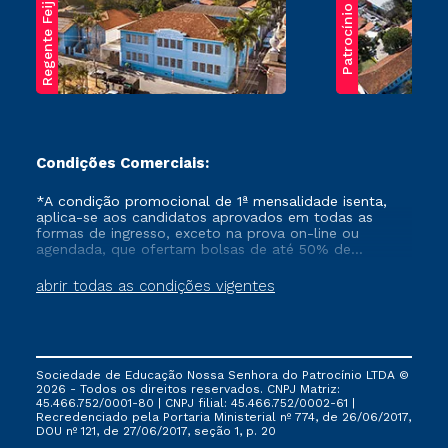
Regente Feijó
Patrocínio
Condições Comerciais:
*A condição promocional de 1ª mensalidade isenta,
aplica-se aos candidatos aprovados em todas as
formas de ingresso, exceto na prova on-line ou
agendada, que ofertam bolsas de até 50% de
desconto, ambos ingressantes no semestre vigente,
que ainda não tenham efetivado e/ou não tenham
abrir todas as condições vigentes
cancelado ou trancado sua matrícula em uma das
Instituições da Cruzeiro do Sul Educacional, no
período de um ano. Tais condições não se aplicam
aos cursos de Medicina, e também para matriculados
via FIES, Prouni e outros programas governamentais, e
Sociedade de Educação Nossa Senhora do Patrocínio LTDA ©
não se acumula com nenhuma outra campanha
2026 - Todos os direitos reservados. CNPJ Matriz:
ofertada pela Instituição.
45.466.752/0001-80 | CNPJ filial: 45.466.752/0002-61 |
Recredenciado pela Portaria Ministerial nº 774, de 26/06/2017,
DOU nº 121, de 27/06/2017, seção 1, p. 20