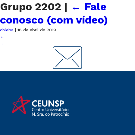
Grupo 2202
|
←
Fale
conosco (com vídeo)
chleba
|
18 de abril de 2019
←
→