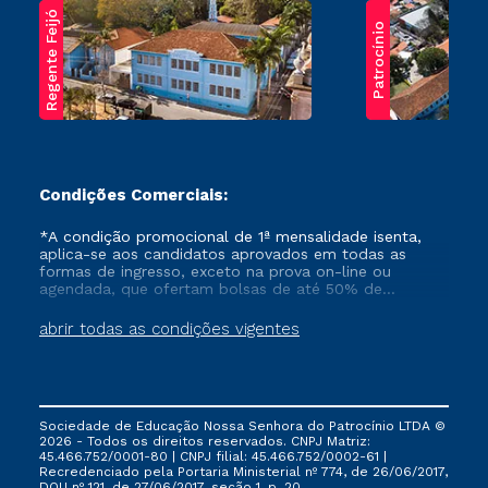
Regente Feijó
Patrocínio
Condições Comerciais:
*A condição promocional de 1ª mensalidade isenta,
aplica-se aos candidatos aprovados em todas as
formas de ingresso, exceto na prova on-line ou
agendada, que ofertam bolsas de até 50% de
desconto, ambos ingressantes no semestre vigente,
que ainda não tenham efetivado e/ou não tenham
abrir todas as condições vigentes
cancelado ou trancado sua matrícula em uma das
Instituições da Cruzeiro do Sul Educacional, no
período de um ano. Tais condições não se aplicam
aos cursos de Medicina, e também para matriculados
via FIES, Prouni e outros programas governamentais, e
Sociedade de Educação Nossa Senhora do Patrocínio LTDA ©
não se acumula com nenhuma outra campanha
2026 - Todos os direitos reservados. CNPJ Matriz:
ofertada pela Instituição.
45.466.752/0001-80 | CNPJ filial: 45.466.752/0002-61 |
Recredenciado pela Portaria Ministerial nº 774, de 26/06/2017,
DOU nº 121, de 27/06/2017, seção 1, p. 20