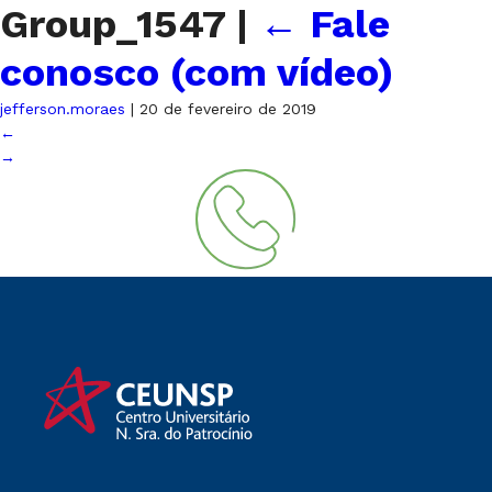
Group_1547
|
←
Fale
conosco (com vídeo)
jefferson.moraes
|
20 de fevereiro de 2019
←
→