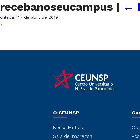
recebanoseucampus
|
←
chleba
|
17 de abril de 2019
←
→
O CEUNSP
Cu
Nossa História
Gra
Sala de Imprensa
Pós