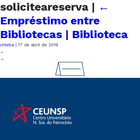
soliciteareserva
|
←
Empréstimo entre
Bibliotecas | Biblioteca
chleba
|
17 de abril de 2019
←
→