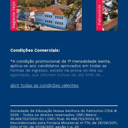
Regente Feijó
Patrocínio
Condições Comerciais:
*A condição promocional de 1ª mensalidade isenta,
aplica-se aos candidatos aprovados em todas as
formas de ingresso, exceto na prova on-line ou
agendada, que ofertam bolsas de até 50% de
desconto, ambos ingressantes no semestre vigente,
que ainda não tenham efetivado e/ou não tenham
abrir todas as condições vigentes
cancelado ou trancado sua matrícula em uma das
Instituições da Cruzeiro do Sul Educacional, no
período de um ano. Tais condições não se aplicam
aos cursos de Medicina, e também para matriculados
via FIES, Prouni e outros programas governamentais, e
Sociedade de Educação Nossa Senhora do Patrocínio LTDA ©
não se acumula com nenhuma outra campanha
2026 - Todos os direitos reservados. CNPJ Matriz:
ofertada pela Instituição.
45.466.752/0001-80 | CNPJ filial: 45.466.752/0002-61 |
Recredenciado pela Portaria Ministerial nº 774, de 26/06/2017,
DOU nº 121, de 27/06/2017, seção 1, p. 20