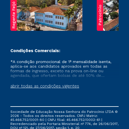
Regente Feijó
Patrocínio
Condições Comerciais:
*A condição promocional de 1ª mensalidade isenta,
aplica-se aos candidatos aprovados em todas as
formas de ingresso, exceto na prova on-line ou
agendada, que ofertam bolsas de até 50% de
desconto, ambos ingressantes no semestre vigente,
que ainda não tenham efetivado e/ou não tenham
abrir todas as condições vigentes
cancelado ou trancado sua matrícula em uma das
Instituições da Cruzeiro do Sul Educacional, no
período de um ano. Tais condições não se aplicam
aos cursos de Medicina, e também para matriculados
via FIES, Prouni e outros programas governamentais, e
Sociedade de Educação Nossa Senhora do Patrocínio LTDA ©
não se acumula com nenhuma outra campanha
2026 - Todos os direitos reservados. CNPJ Matriz:
ofertada pela Instituição.
45.466.752/0001-80 | CNPJ filial: 45.466.752/0002-61 |
Recredenciado pela Portaria Ministerial nº 774, de 26/06/2017,
DOU nº 121, de 27/06/2017, seção 1, p. 20