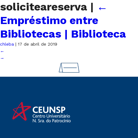
soliciteareserva
|
←
Empréstimo entre
Bibliotecas | Biblioteca
chleba
|
17 de abril de 2019
←
→