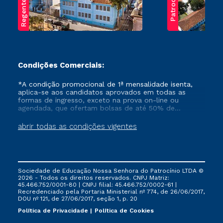
Regente Feijó
Patrocínio
Condições Comerciais:
*A condição promocional de 1ª mensalidade isenta,
aplica-se aos candidatos aprovados em todas as
formas de ingresso, exceto na prova on-line ou
agendada, que ofertam bolsas de até 50% de
desconto, ambos ingressantes no semestre vigente,
que ainda não tenham efetivado e/ou não tenham
abrir todas as condições vigentes
cancelado ou trancado sua matrícula em uma das
Instituições da Cruzeiro do Sul Educacional, no
período de um ano. Tais condições não se aplicam
aos cursos de Medicina, e também para matriculados
via FIES, Prouni e outros programas governamentais, e
Sociedade de Educação Nossa Senhora do Patrocínio LTDA ©
não se acumula com nenhuma outra campanha
2026 - Todos os direitos reservados. CNPJ Matriz:
ofertada pela Instituição.
45.466.752/0001-80 | CNPJ filial: 45.466.752/0002-61 |
Recredenciado pela Portaria Ministerial nº 774, de 26/06/2017,
DOU nº 121, de 27/06/2017, seção 1, p. 20
Política de Privacidade
Política de Cookies