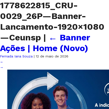
1778622815_CRU-
0029_26P—Banner-
Lancamento-1920×1080
—Ceunsp
|
←
Banner
Ações | Home (Novo)
Fernada Iana Souza
|
12 de maio de 2026
←
→