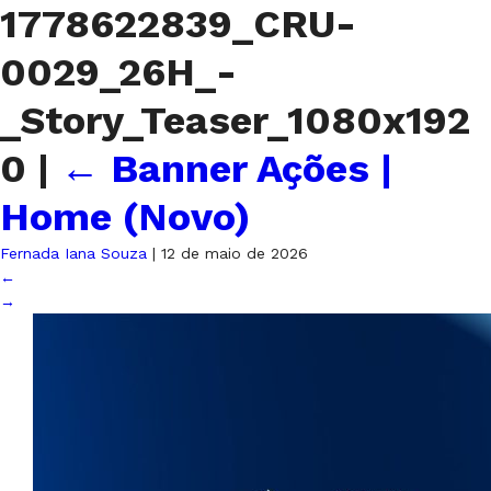
1778622839_CRU-
0029_26H_-
_Story_Teaser_1080x192
0
|
←
Banner Ações |
Home (Novo)
Fernada Iana Souza
|
12 de maio de 2026
←
→