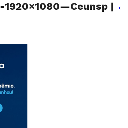
o-1920×1080—Ceunsp
|
←