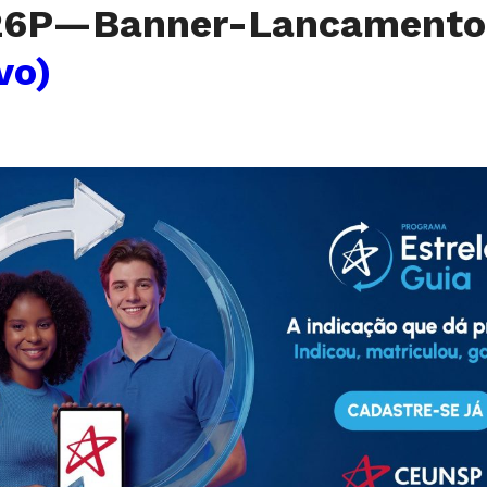
26P—Banner-Lancament
vo)