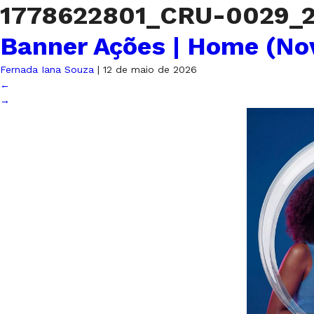
1778622801_CRU-0029_
Banner Ações | Home (No
Fernada Iana Souza
|
12 de maio de 2026
←
→