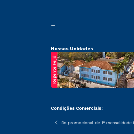
Nossas Unidades
Regente Feijó
Condições Comerciais:
poderão sofrer alterações nos períodos de rematrícula conforme 
*A condição promocional de 1ª mensalidade ise