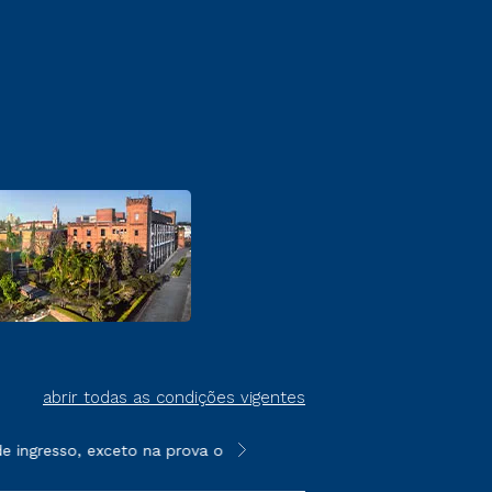
abrir todas as condições vigentes
ingresso, exceto na prova on-line ou agendada, que ofertam bol
**Semipresencial é um formato do E