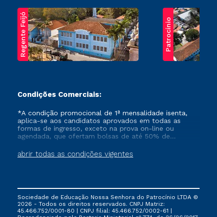
Regente Feijó
Patrocínio
Condições Comerciais:
*A condição promocional de 1ª mensalidade isenta,
aplica-se aos candidatos aprovados em todas as
formas de ingresso, exceto na prova on-line ou
agendada, que ofertam bolsas de até 50% de
desconto, ambos ingressantes no semestre vigente,
que ainda não tenham efetivado e/ou não tenham
abrir todas as condições vigentes
cancelado ou trancado sua matrícula em uma das
Instituições da Cruzeiro do Sul Educacional, no
período de um ano. Tais condições não se aplicam
aos cursos de Medicina, e também para matriculados
via FIES, Prouni e outros programas governamentais, e
Sociedade de Educação Nossa Senhora do Patrocínio LTDA ©
não se acumula com nenhuma outra campanha
2026 - Todos os direitos reservados. CNPJ Matriz:
ofertada pela Instituição.
45.466.752/0001-80 | CNPJ filial: 45.466.752/0002-61 |