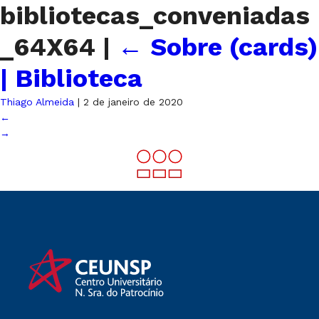
bibliotecas_conveniadas
_64X64
|
←
Sobre (cards)
| Biblioteca
Thiago Almeida
|
2 de janeiro de 2020
←
→