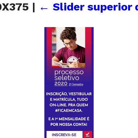
60X375
|
←
Slider superior 