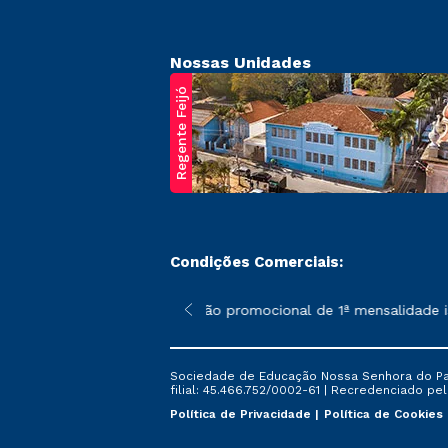
Nossas Unidades
Regente Feijó
Condições Comerciais:
poderão sofrer alterações nos períodos de rematrícula conforme 
*A condição promocional de 1ª mensalidade ise
Sociedade de Educação Nossa Senhora do Patr
filial: 45.466.752/0002-61 | Recredenciado pela
Política de Privacidade
Política de Cookies