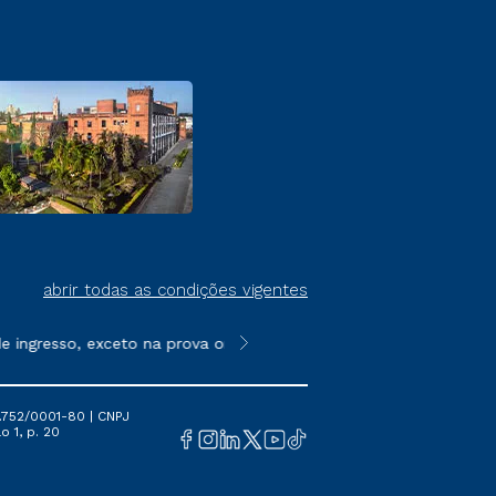
abrir todas as condições vigentes
ingresso, exceto na prova on-line ou agendada, que ofertam bol
**Semipresencial é um formato do E
.752/0001-80 | CNPJ
o 1, p. 20