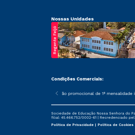
Nossas Unidades
Regente Feijó
Condições Comerciais:
poderão sofrer alterações nos períodos de rematrícula conforme 
*A condição promocional de 1ª mensalidade ise
Sociedade de Educação Nossa Senhora do Patr
filial: 45.466.752/0002-61 | Recredenciado pela
Política de Privacidade
Política de Cookies