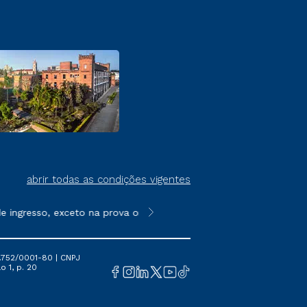
abrir todas as condições vigentes
ingresso, exceto na prova on-line ou agendada, que ofertam bol
**Semipresencial é um formato do E
.752/0001-80 | CNPJ
o 1, p. 20