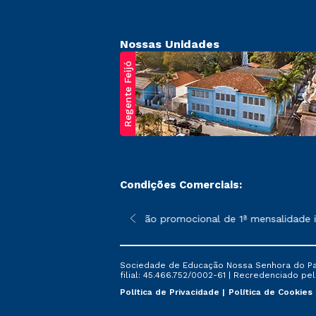
Nossas Unidades
Regente Feijó
Condições Comerciais:
poderão sofrer alterações nos períodos de rematrícula conforme 
*A condição promocional de 1ª mensalidade ise
Sociedade de Educação Nossa Senhora do Patr
filial: 45.466.752/0002-61 | Recredenciado pela
Política de Privacidade
Política de Cookies