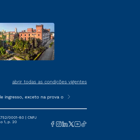
abrir todas as condições vigentes
ingresso, exceto na prova on-line ou agendada, que ofertam bol
**Semipresencial é um formato do E
.752/0001-80 | CNPJ
o 1, p. 20