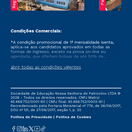
Condições Comerciais:
*A condição promocional de 1ª mensalidade isenta,
aplica-se aos candidatos aprovados em todas as
formas de ingresso, exceto na prova on-line ou
agendada, que ofertam bolsas de até 50% de
desconto, ambos ingressantes no semestre vigente,
que ainda não tenham efetivado e/ou não tenham
abrir todas as condições vigentes
cancelado ou trancado sua matrícula em uma das
Instituições da Cruzeiro do Sul Educacional, no
período de um ano. Tais condições não se aplicam
aos cursos de Medicina, e também para matriculados
via FIES, Prouni e outros programas governamentais, e
Sociedade de Educação Nossa Senhora do Patrocínio LTDA ©
não se acumula com nenhuma outra campanha
2026 - Todos os direitos reservados. CNPJ Matriz:
ofertada pela Instituição.
45.466.752/0001-80 | CNPJ filial: 45.466.752/0002-61 |
Recredenciado pela Portaria Ministerial nº 774, de 26/06/2017,
DOU nº 121, de 27/06/2017, seção 1, p. 20
Política de Privacidade
Política de Cookies