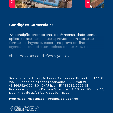
Condições Comerciais:
*A condição promocional de 1ª mensalidade isenta,
aplica-se aos candidatos aprovados em todas as
formas de ingresso, exceto na prova on-line ou
agendada, que ofertam bolsas de até 50% de
desconto, ambos ingressantes no semestre vigente,
que ainda não tenham efetivado e/ou não tenham
abrir todas as condições vigentes
cancelado ou trancado sua matrícula em uma das
Instituições da Cruzeiro do Sul Educacional, no
período de um ano. Tais condições não se aplicam
aos cursos de Medicina, e também para matriculados
via FIES, Prouni e outros programas governamentais, e
Sociedade de Educação Nossa Senhora do Patrocínio LTDA ©
não se acumula com nenhuma outra campanha
2026 - Todos os direitos reservados. CNPJ Matriz:
ofertada pela Instituição.
45.466.752/0001-80 | CNPJ filial: 45.466.752/0002-61 |
Recredenciado pela Portaria Ministerial nº 774, de 26/06/2017,
DOU nº 121, de 27/06/2017, seção 1, p. 20
Política de Privacidade
Política de Cookies