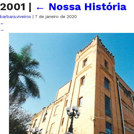
2001
|
←
Nossa História
barbara.viveiros
|
7 de janeiro de 2020
←
→