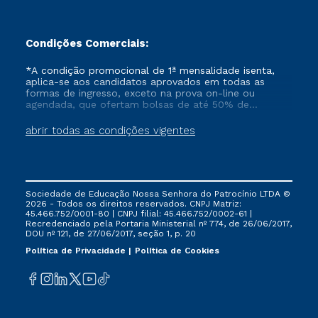
Condições Comerciais:
*A condição promocional de 1ª mensalidade isenta,
aplica-se aos candidatos aprovados em todas as
formas de ingresso, exceto na prova on-line ou
agendada, que ofertam bolsas de até 50% de
desconto, ambos ingressantes no semestre vigente,
que ainda não tenham efetivado e/ou não tenham
abrir todas as condições vigentes
cancelado ou trancado sua matrícula em uma das
Instituições da Cruzeiro do Sul Educacional, no
período de um ano. Tais condições não se aplicam
aos cursos de Medicina, e também para matriculados
via FIES, Prouni e outros programas governamentais, e
Sociedade de Educação Nossa Senhora do Patrocínio LTDA ©
não se acumula com nenhuma outra campanha
2026 - Todos os direitos reservados. CNPJ Matriz:
ofertada pela Instituição.
45.466.752/0001-80 | CNPJ filial: 45.466.752/0002-61 |
Recredenciado pela Portaria Ministerial nº 774, de 26/06/2017,
DOU nº 121, de 27/06/2017, seção 1, p. 20
Política de Privacidade
Política de Cookies