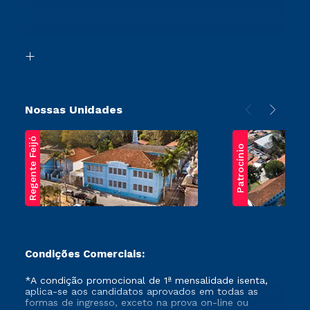
Canais de Atendimento
Retorne ao Curso
Acessibilidade
Segunda Graduação
Biblioteca
Transferência
Nossas Unidades
Regente Feijó
Patrocínio
Condições Comerciais:
*A condição promocional de 1ª mensalidade isenta,
aplica-se aos candidatos aprovados em todas as
formas de ingresso, exceto na prova on-line ou