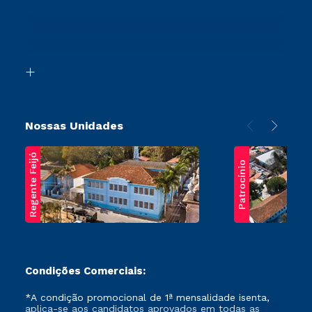
Sou Ex-Aluno
Ingresso via Enem
Canais de Atendimento
Retorne ao Curso
Acessibilidade
Segunda Graduação
Biblioteca
Transferência
Nossas Unidades
Regente Feijó
Patrocínio
Condições Comerciais:
*A condição promocional de 1ª mensalidade isenta,
aplica-se aos candidatos aprovados em todas as