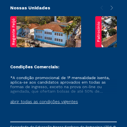
Nossas Unidades
Regente Feijó
Patrocínio
Condições Comerciais:
*A condição promocional de 1ª mensalidade isenta,
aplica-se aos candidatos aprovados em todas as
formas de ingresso, exceto na prova on-line ou
agendada, que ofertam bolsas de até 50% de
desconto, ambos ingressantes no semestre vigente,
que ainda não tenham efetivado e/ou não tenham
abrir todas as condições vigentes
cancelado ou trancado sua matrícula em uma das
Instituições da Cruzeiro do Sul Educacional, no
período de um ano. Tais condições não se aplicam
aos cursos de Medicina, e também para matriculados
via FIES, Prouni e outros programas governamentais, e