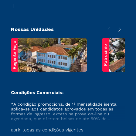
Biblioteca
Transferência
Nossas Unidades
Regente Feijó
Patrocínio
Condições Comerciais:
*A condição promocional de 1ª mensalidade isenta,
aplica-se aos candidatos aprovados em todas as
formas de ingresso, exceto na prova on-line ou
agendada, que ofertam bolsas de até 50% de
desconto, ambos ingressantes no semestre vigente,
que ainda não tenham efetivado e/ou não tenham
abrir todas as condições vigentes
cancelado ou trancado sua matrícula em uma das