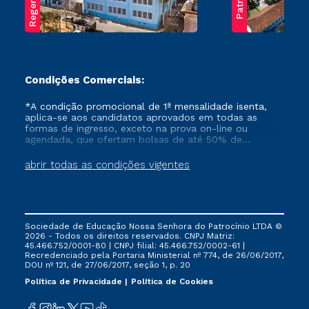
Condições Comerciais:
*A condição promocional de 1ª mensalidade isenta,
aplica-se aos candidatos aprovados em todas as
formas de ingresso, exceto na prova on-line ou
agendada, que ofertam bolsas de até 50% de
desconto, ambos ingressantes no semestre vigente,
que ainda não tenham efetivado e/ou não tenham
abrir todas as condições vigentes
cancelado ou trancado sua matrícula em uma das
Instituições da Cruzeiro do Sul Educacional, no
período de um ano. Tais condições não se aplicam
aos cursos de Medicina, e também para matriculados
via FIES, Prouni e outros programas governamentais, e
Sociedade de Educação Nossa Senhora do Patrocínio LTDA ©
não se acumula com nenhuma outra campanha
2026 - Todos os direitos reservados. CNPJ Matriz:
ofertada pela Instituição.
45.466.752/0001-80 | CNPJ filial: 45.466.752/0002-61 |
Recredenciado pela Portaria Ministerial nº 774, de 26/06/2017,
DOU nº 121, de 27/06/2017, seção 1, p. 20
Política de Privacidade
Política de Cookies