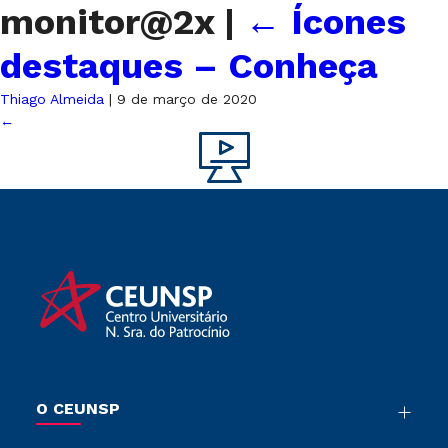
monitor@2x
|
←
Ícones
destaques – Conheça
Thiago Almeida
|
9 de março de 2020
←
O CEUNSP
Nossa História