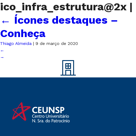
ico_infra_estrutura@2x
|
←
Ícones destaques –
Conheça
Thiago Almeida
|
9 de março de 2020
←
→