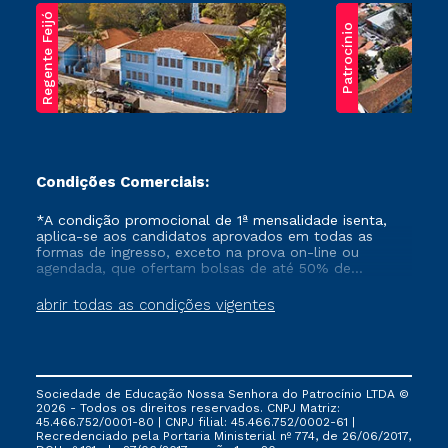
Regente Feijó
Patrocínio
Condições Comerciais:
*A condição promocional de 1ª mensalidade isenta,
aplica-se aos candidatos aprovados em todas as
formas de ingresso, exceto na prova on-line ou
agendada, que ofertam bolsas de até 50% de
desconto, ambos ingressantes no semestre vigente,
que ainda não tenham efetivado e/ou não tenham
abrir todas as condições vigentes
cancelado ou trancado sua matrícula em uma das
Instituições da Cruzeiro do Sul Educacional, no
período de um ano. Tais condições não se aplicam
aos cursos de Medicina, e também para matriculados
via FIES, Prouni e outros programas governamentais, e
Sociedade de Educação Nossa Senhora do Patrocínio LTDA ©
não se acumula com nenhuma outra campanha
2026 - Todos os direitos reservados. CNPJ Matriz:
ofertada pela Instituição.
45.466.752/0001-80 | CNPJ filial: 45.466.752/0002-61 |
Recredenciado pela Portaria Ministerial nº 774, de 26/06/2017,