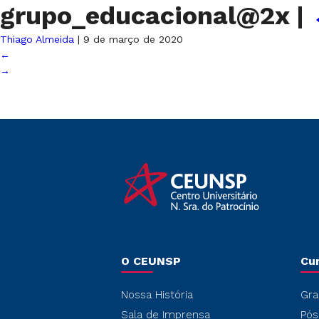
grupo_educacional@2x
|
Thiago Almeida
|
9 de março de 2020
←
→
O CEUNSP
Cu
Nossa História
Gra
Sala de Imprensa
Pós