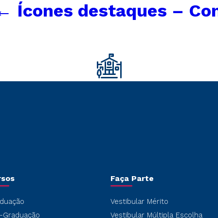
←
Ícones destaques – Co
rsos
Faça Parte
duação
Vestibular Mérito
-Graduação
Vestibular Múltipla Escolha