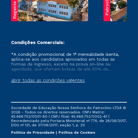
Regente Feijó
Patrocínio
Condições Comerciais:
*A condição promocional de 1ª mensalidade isenta,
aplica-se aos candidatos aprovados em todas as
formas de ingresso, exceto na prova on-line ou
agendada, que ofertam bolsas de até 50% de
desconto, ambos ingressantes no semestre vigente,
que ainda não tenham efetivado e/ou não tenham
abrir todas as condições vigentes
cancelado ou trancado sua matrícula em uma das
Instituições da Cruzeiro do Sul Educacional, no
período de um ano. Tais condições não se aplicam
aos cursos de Medicina, e também para matriculados
via FIES, Prouni e outros programas governamentais, e
Sociedade de Educação Nossa Senhora do Patrocínio LTDA ©
não se acumula com nenhuma outra campanha
2026 - Todos os direitos reservados. CNPJ Matriz:
ofertada pela Instituição.
45.466.752/0001-80 | CNPJ filial: 45.466.752/0002-61 |
Recredenciado pela Portaria Ministerial nº 774, de 26/06/2017,
DOU nº 121, de 27/06/2017, seção 1, p. 20
Política de Privacidade
Política de Cookies