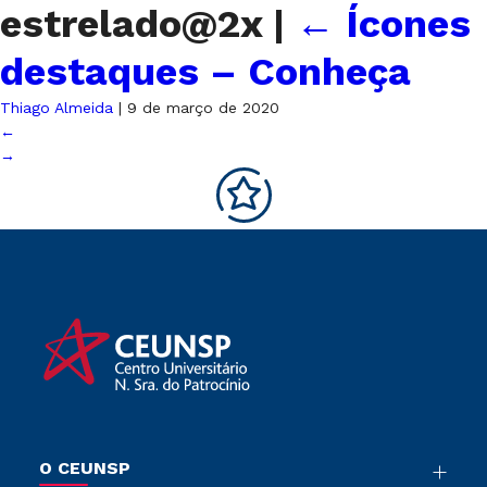
estrelado@2x
|
←
Ícones
destaques – Conheça
Thiago Almeida
|
9 de março de 2020
←
→
O CEUNSP