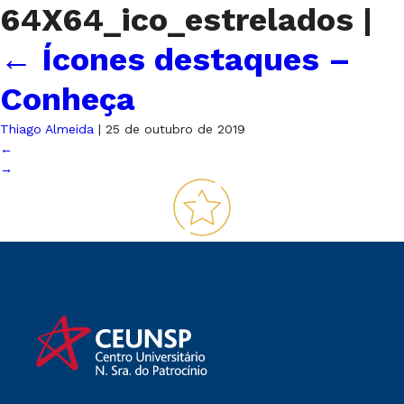
64X64_ico_estrelados
|
←
Ícones destaques –
Conheça
Thiago Almeida
|
25 de outubro de 2019
←
→