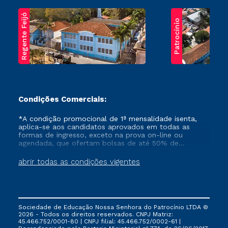
Regente Feijó
Patrocínio
Condições Comerciais:
*A condição promocional de 1ª mensalidade isenta,
aplica-se aos candidatos aprovados em todas as
formas de ingresso, exceto na prova on-line ou
agendada, que ofertam bolsas de até 50% de
desconto, ambos ingressantes no semestre vigente,
que ainda não tenham efetivado e/ou não tenham
abrir todas as condições vigentes
cancelado ou trancado sua matrícula em uma das
Instituições da Cruzeiro do Sul Educacional, no
período de um ano. Tais condições não se aplicam
aos cursos de Medicina, e também para matriculados
via FIES, Prouni e outros programas governamentais, e
Sociedade de Educação Nossa Senhora do Patrocínio LTDA ©
não se acumula com nenhuma outra campanha
2026 - Todos os direitos reservados. CNPJ Matriz:
ofertada pela Instituição.
45.466.752/0001-80 | CNPJ filial: 45.466.752/0002-61 |