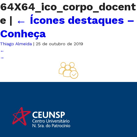
64X64_ico_corpo_docent
e
|
←
Ícones destaques –
Conheça
Thiago Almeida
|
25 de outubro de 2019
←
→