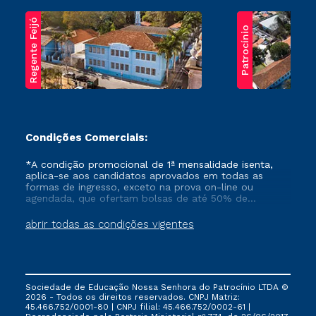
Regente Feijó
Patrocínio
Condições Comerciais:
*A condição promocional de 1ª mensalidade isenta,
aplica-se aos candidatos aprovados em todas as
formas de ingresso, exceto na prova on-line ou
agendada, que ofertam bolsas de até 50% de
desconto, ambos ingressantes no semestre vigente,
que ainda não tenham efetivado e/ou não tenham
abrir todas as condições vigentes
cancelado ou trancado sua matrícula em uma das
Instituições da Cruzeiro do Sul Educacional, no
período de um ano. Tais condições não se aplicam
aos cursos de Medicina, e também para matriculados
via FIES, Prouni e outros programas governamentais, e
Sociedade de Educação Nossa Senhora do Patrocínio LTDA ©
não se acumula com nenhuma outra campanha
2026 - Todos os direitos reservados. CNPJ Matriz:
ofertada pela Instituição.
45.466.752/0001-80 | CNPJ filial: 45.466.752/0002-61 |