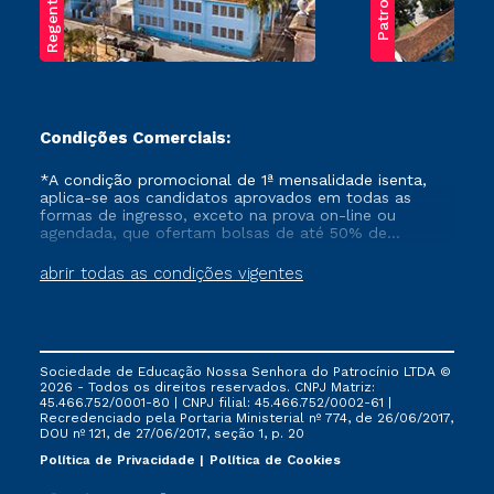
Regente Feijó
Patrocínio
Condições Comerciais:
*A condição promocional de 1ª mensalidade isenta,
aplica-se aos candidatos aprovados em todas as
formas de ingresso, exceto na prova on-line ou
agendada, que ofertam bolsas de até 50% de
desconto, ambos ingressantes no semestre vigente,
que ainda não tenham efetivado e/ou não tenham
abrir todas as condições vigentes
cancelado ou trancado sua matrícula em uma das
Instituições da Cruzeiro do Sul Educacional, no
período de um ano. Tais condições não se aplicam
aos cursos de Medicina, e também para matriculados
via FIES, Prouni e outros programas governamentais, e
Sociedade de Educação Nossa Senhora do Patrocínio LTDA ©
não se acumula com nenhuma outra campanha
2026 - Todos os direitos reservados. CNPJ Matriz:
ofertada pela Instituição.
45.466.752/0001-80 | CNPJ filial: 45.466.752/0002-61 |
Recredenciado pela Portaria Ministerial nº 774, de 26/06/2017,
DOU nº 121, de 27/06/2017, seção 1, p. 20
Política de Privacidade
Política de Cookies