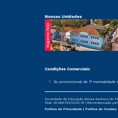
Nossas Unidades
Regente Feijó
Condições Comerciais:
poderão sofrer alterações nos períodos de rematrícula conforme 
*A condição promocional de 1ª mensalidade ise
Sociedade de Educação Nossa Senhora do Patr
filial: 45.466.752/0002-61 | Recredenciado pela
Política de Privacidade
Política de Cookies