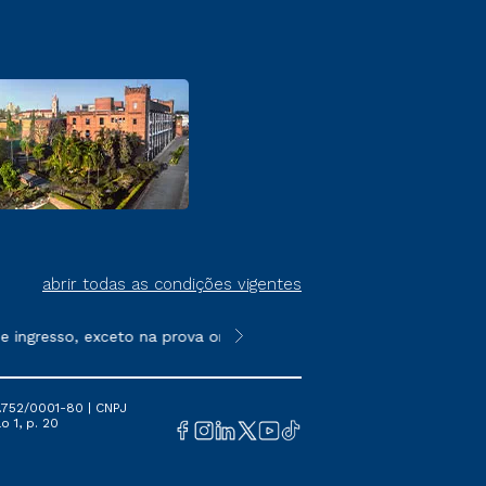
abrir todas as condições vigentes
ingresso, exceto na prova on-line ou agendada, que ofertam bol
**Semipresencial é um formato do E
.752/0001-80 | CNPJ
o 1, p. 20