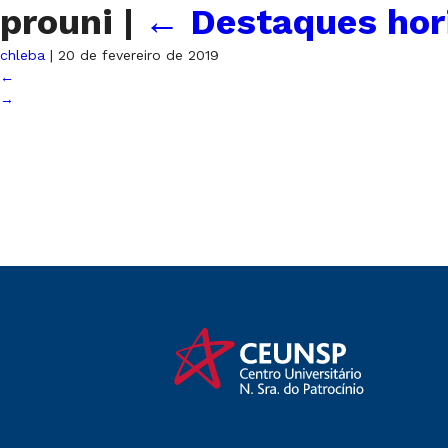
prouni
|
←
Destaques hor
chleba
|
20 de fevereiro de 2019
←
→