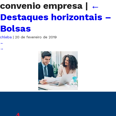
convenio empresa
|
←
Destaques horizontais –
Bolsas
chleba
|
20 de fevereiro de 2019
←
→