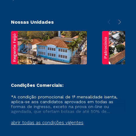
Nossas Unidades
Regente Feijó
Patrocínio
Condições Comerciais:
*A condição promocional de 1ª mensalidade isenta,
aplica-se aos candidatos aprovados em todas as
formas de ingresso, exceto na prova on-line ou
agendada, que ofertam bolsas de até 50% de
desconto, ambos ingressantes no semestre vigente,
que ainda não tenham efetivado e/ou não tenham
abrir todas as condições vigentes
cancelado ou trancado sua matrícula em uma das
Instituições da Cruzeiro do Sul Educacional, no
período de um ano. Tais condições não se aplicam