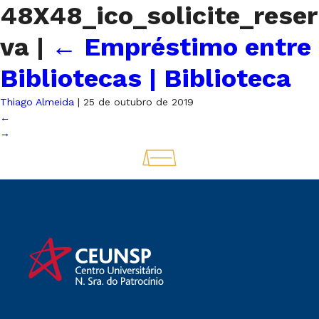
48X48_ico_solicite_reser
va
|
←
Empréstimo entre
Bibliotecas | Biblioteca
Thiago Almeida
|
25 de outubro de 2019
←
→