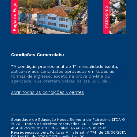
Regente Feijó
Patrocínio
Condições Comerciais:
*A condição promocional de 1ª mensalidade isenta,
aplica-se aos candidatos aprovados em todas as
formas de ingresso, exceto na prova on-line ou
agendada, que ofertam bolsas de até 50% de
desconto, ambos ingressantes no semestre vigente,
que ainda não tenham efetivado e/ou não tenham
abrir todas as condições vigentes
cancelado ou trancado sua matrícula em uma das
Instituições da Cruzeiro do Sul Educacional, no
período de um ano. Tais condições não se aplicam
aos cursos de Medicina, e também para matriculados
via FIES, Prouni e outros programas governamentais, e
Sociedade de Educação Nossa Senhora do Patrocínio LTDA ©
não se acumula com nenhuma outra campanha
2026 - Todos os direitos reservados. CNPJ Matriz:
ofertada pela Instituição.
45.466.752/0001-80 | CNPJ filial: 45.466.752/0002-61 |
Recredenciado pela Portaria Ministerial nº 774, de 26/06/2017,
DOU nº 121, de 27/06/2017, seção 1, p. 20