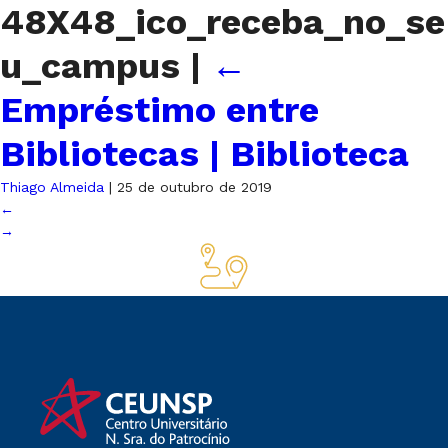
48X48_ico_receba_no_se
u_campus
|
←
Empréstimo entre
Bibliotecas | Biblioteca
Thiago Almeida
|
25 de outubro de 2019
←
→