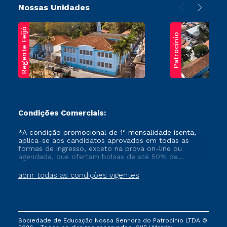
Nossas Unidades
Regente Feijó
Patrocínio
Condições Comerciais:
*A condição promocional de 1ª mensalidade isenta,
aplica-se aos candidatos aprovados em todas as
formas de ingresso, exceto na prova on-line ou
agendada, que ofertam bolsas de até 50% de
desconto, ambos ingressantes no semestre vigente,
que ainda não tenham efetivado e/ou não tenham
abrir todas as condições vigentes
cancelado ou trancado sua matrícula em uma das
Instituições da Cruzeiro do Sul Educacional, no
período de um ano. Tais condições não se aplicam
aos cursos de Medicina, e também para matriculados
via FIES, Prouni e outros programas governamentais, e
Sociedade de Educação Nossa Senhora do Patrocínio LTDA ©
não se acumula com nenhuma outra campanha