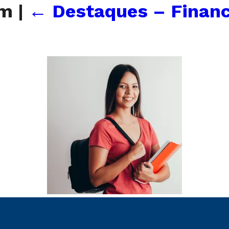
am
|
←
Destaques – Financ