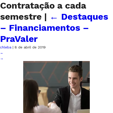
Contratação a cada
semestre
|
←
Destaques
– Financiamentos –
PraValer
chleba
|
8 de abril de 2019
←
→