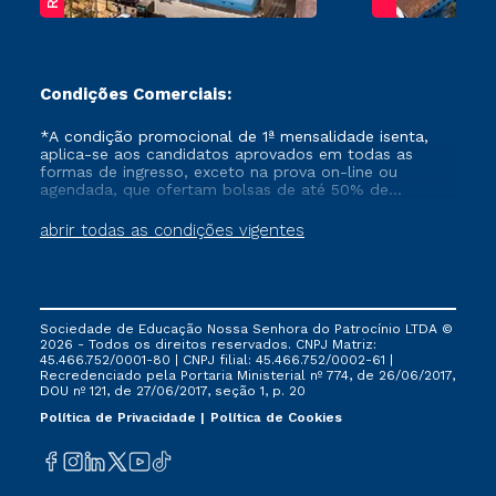
Condições Comerciais:
*A condição promocional de 1ª mensalidade isenta,
aplica-se aos candidatos aprovados em todas as
formas de ingresso, exceto na prova on-line ou
agendada, que ofertam bolsas de até 50% de
desconto, ambos ingressantes no semestre vigente,
que ainda não tenham efetivado e/ou não tenham
abrir todas as condições vigentes
cancelado ou trancado sua matrícula em uma das
Instituições da Cruzeiro do Sul Educacional, no
período de um ano. Tais condições não se aplicam
aos cursos de Medicina, e também para matriculados
via FIES, Prouni e outros programas governamentais, e
Sociedade de Educação Nossa Senhora do Patrocínio LTDA ©
não se acumula com nenhuma outra campanha
2026 - Todos os direitos reservados. CNPJ Matriz:
ofertada pela Instituição.
45.466.752/0001-80 | CNPJ filial: 45.466.752/0002-61 |
Recredenciado pela Portaria Ministerial nº 774, de 26/06/2017,
DOU nº 121, de 27/06/2017, seção 1, p. 20
Política de Privacidade
Política de Cookies