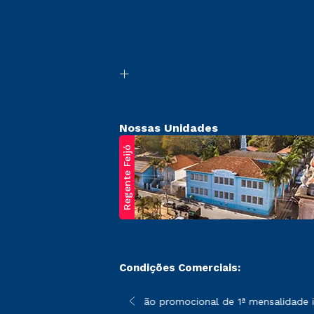
Nossas Unidades
Regente Feijó
Condições Comerciais:
poderão sofrer alterações nos períodos de rematrícula conforme 
*A condição promocional de 1ª mensalidade ise