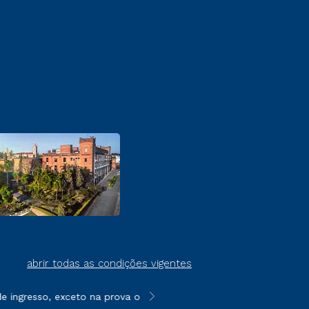
abrir todas as condições vigentes
ingresso, exceto na prova on-line ou agendada, que ofertam bol
**Semipresencial é um formato do E