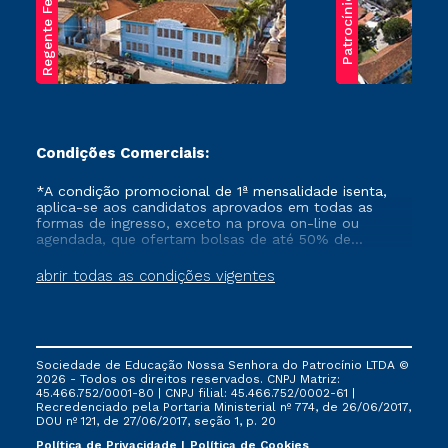
Regente Feijó
Patrocínio
Condições Comerciais:
*A condição promocional de 1ª mensalidade isenta,
aplica-se aos candidatos aprovados em todas as
formas de ingresso, exceto na prova on-line ou
agendada, que ofertam bolsas de até 50% de
desconto, ambos ingressantes no semestre vigente,
que ainda não tenham efetivado e/ou não tenham
abrir todas as condições vigentes
cancelado ou trancado sua matrícula em uma das
Instituições da Cruzeiro do Sul Educacional, no
período de um ano. Tais condições não se aplicam
aos cursos de Medicina, e também para matriculados
via FIES, Prouni e outros programas governamentais, e
Sociedade de Educação Nossa Senhora do Patrocínio LTDA ©
não se acumula com nenhuma outra campanha
2026 - Todos os direitos reservados. CNPJ Matriz:
ofertada pela Instituição.
45.466.752/0001-80 | CNPJ filial: 45.466.752/0002-61 |
Recredenciado pela Portaria Ministerial nº 774, de 26/06/2017,
DOU nº 121, de 27/06/2017, seção 1, p. 20
Política de Privacidade
Política de Cookies