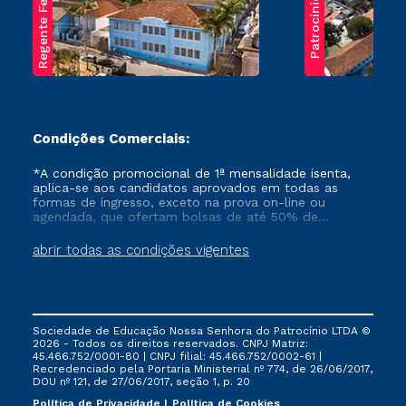
Regente Feijó
Patrocínio
Condições Comerciais:
*A condição promocional de 1ª mensalidade isenta,
aplica-se aos candidatos aprovados em todas as
formas de ingresso, exceto na prova on-line ou
agendada, que ofertam bolsas de até 50% de
desconto, ambos ingressantes no semestre vigente,
que ainda não tenham efetivado e/ou não tenham
abrir todas as condições vigentes
cancelado ou trancado sua matrícula em uma das
Instituições da Cruzeiro do Sul Educacional, no
período de um ano. Tais condições não se aplicam
aos cursos de Medicina, e também para matriculados
via FIES, Prouni e outros programas governamentais, e
Sociedade de Educação Nossa Senhora do Patrocínio LTDA ©
não se acumula com nenhuma outra campanha
2026 - Todos os direitos reservados. CNPJ Matriz:
ofertada pela Instituição.
45.466.752/0001-80 | CNPJ filial: 45.466.752/0002-61 |
Recredenciado pela Portaria Ministerial nº 774, de 26/06/2017,
DOU nº 121, de 27/06/2017, seção 1, p. 20
Política de Privacidade
Política de Cookies