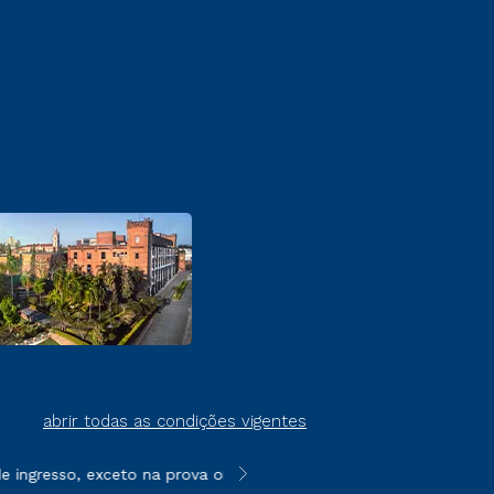
abrir todas as condições vigentes
ingresso, exceto na prova on-line ou agendada, que ofertam bol
**Semipresencial é um formato do E