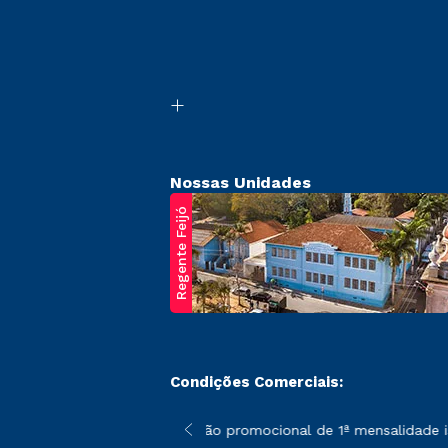
Nossas Unidades
Regente Feijó
Condições Comerciais:
poderão sofrer alterações nos períodos de rematrícula conforme 
*A condição promocional de 1ª mensalidade ise