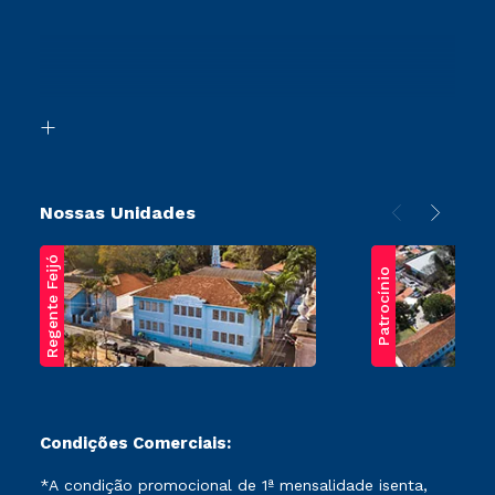
Cursos Profissionalizantes
Sou Ex-Aluno
Ingresso via Enem
Canais de Atendimento
Retorne ao Curso
Acessibilidade
Segunda Graduação
Biblioteca
Transferência
Nossas Unidades
Regente Feijó
Patrocínio
Condições Comerciais:
*A condição promocional de 1ª mensalidade isenta,